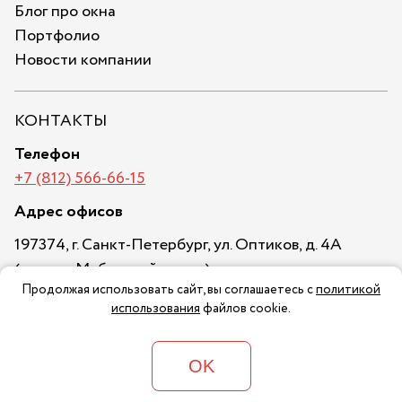
Блог про окна
Портфолио
Новости компании
КОНТАКТЫ
Телефон
+7 (812) 566-66-15
Адрес офисов
197374, г. Санкт-Петербург, ул. Оптиков, д. 4А
(въезд с Мебельной улицы)
Продолжая использовать сайт, вы соглашаетесь с
политикой
Пн-Сб:10 00-19 00
использования
файлов cookie.
121087, г. Москва, ул. Золотая, д. 11, строение 2,
БЦ "Золото"
OK
Пн-Пт:10 00-19 00