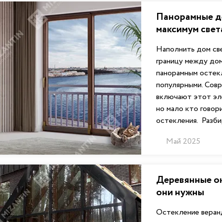
Панорамные д
максимум свет
Наполнить дом св
границу между дом
панорамным остек
популярными. Сов
включают этот эл
но мало кто говор
остекления. Разбир
Май 2025
Деревянные ок
они нужны
Остекление веран