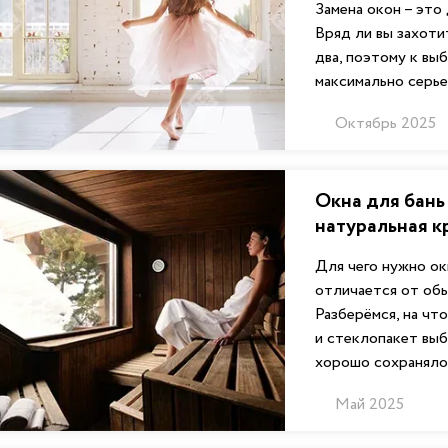
Замена окон – это
Вряд ли вы захоти
два, поэтому к вы
максимально серье
Октябрь 2025
Окна для бань 
натуральная к
Для чего нужно ок
отличается от обы
Разберёмся, на чт
и стеклопакет выб
хорошо сохраняло
Май 2025