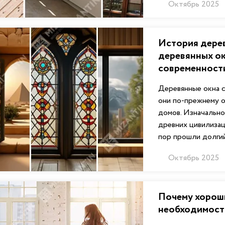
Октябрь 2025
История дерев
деревянных ок
современност
Деревянные окна с
они по-прежнему 
домов. Изначально
древних цивилизац
пор прошли долгий
Октябрь 2025
Почему хороши
необходимост