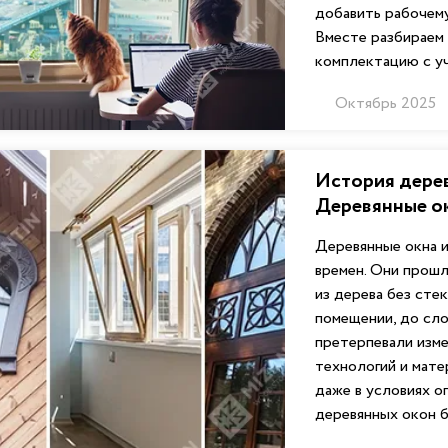
добавить рабочем
Вместе разбираем
комплектацию с у
Октябрь 2025
История дерев
Деревянные ок
Деревянные окна и
времен. Они прошл
из дерева без сте
помещении, до сл
претерпевали изме
технологий и мате
даже в условиях о
деревянных окон б